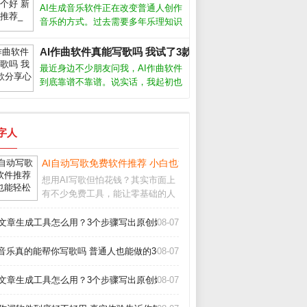
能产出相当完整的伴奏和人声，但离
AI生成音乐软件正在改变普通人创作
完美还有距离。下面分享我的实测经
音乐的方式。过去需要多年乐理知识
验和避
才能写歌，现在用手机或电脑就能生
成完整曲目。这些工具降低了门槛，
AI作曲软件真能写歌吗 我试了3款分享心得_
但也带来选择难题：功能多不多、效
最近身边不少朋友问我，AI作曲软件
果好不好、要不要付费？AI生成音乐
到底靠谱不靠谱。说实话，我起初也
软件
半信半疑，但亲自上手试了几款之
后，发现它们确实能快速生成旋律和
伴奏，尤其适合没学过乐理的新手。
数字人
今天就把我的真实体验和挑选方法分
享给大家
AI自动写歌免费软件推荐 小白也能轻松创作_
想用AI写歌但怕花钱？其实市面上
有不少免费工具，能让零基础的人
也快速生成原创旋律。今天我就从
实际使用体验出发，聊聊几款真正
I文章生成工具怎么用？3个步骤写出原创爆款_
08-07
好用的AI自动写歌免费软件，帮你
绕过那些华而不实的坑。免费AI写
i音乐真的能帮你写歌吗 普通人也能做的3个神器_
08-07
歌软件哪个好用
I文章生成工具怎么用？3个步骤写出原创爆款_
08-07