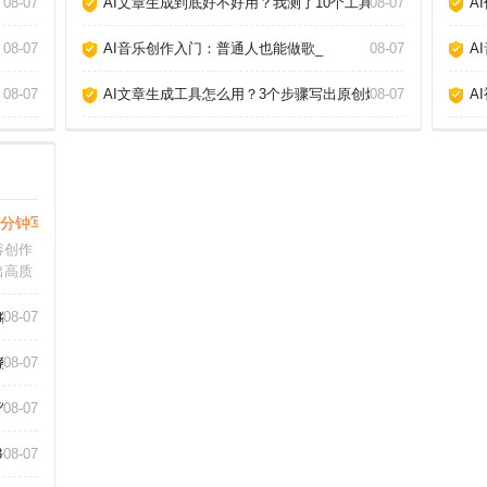
08-07
AI文章生成到底好不好用？我测了10个工具告诉你真相_
08-07
A
08-07
AI音乐创作入门：普通人也能做歌_
08-07
A
08-07
AI文章生成工具怎么用？3个步骤写出原创爆款_
08-07
A
3分钟写出爆款文章_
容创作
出高质
人工
的怀疑
略_
08-07
AI当
突破灵
教你玩转AI作歌_
08-07
作_
08-07
3个神器_
08-07