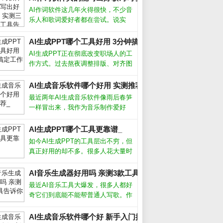
AI作词软件这几年火得很快，不少音
乐人和歌词爱好者都在尝试。说实
话，我最初也抱着怀疑态度，毕竟歌
词讲究情感和意境，机器能懂吗？但
AI生成PPT哪个工具好用 3分钟搞定工作汇报_
用了十几款工具后，我发现它们确实
AI生成PPT正在彻底改变职场人的工
能提供灵感，甚至写出令人惊艳的句
作方式。过去熬夜调整排版、对齐图
子。今天
形的痛苦，如今借助智能工具几分钟
就能完成。从实际体验来看，这类工
AI生成音乐软件哪个好用 实测推荐_
具并非简单套模板，而是根据文字内
最近两年AI生成音乐软件像雨后春笋
容自动生成逻辑清晰、设计专业的幻
一样冒出来，我作为音乐制作爱好
灯片
者，把市面上主流的几款都试了个
遍。说实话，从最初的简单旋律生
AI生成PPT哪个工具更靠谱_
成，到现在能产出接近专业编曲的完
如今AI生成PPT的工具层出不穷，但
整作品，进步速度让人惊叹。今天就
真正好用的却不多。很多人花大量时
跟大家聊聊我
间找模板、调格式，其实不如直接用
AI一键生成。本文结合我使用多款工
AI音乐生成器好用吗 亲测3款工具告诉你_
_
具的实测经验，帮你避开那些“假智
最近AI音乐工具大爆发，很多人都好
能”的坑，找到最适合自己的AI做P
奇它们到底能不能帮普通人写歌。作
为一个试过十几款产品的音乐爱好
者，我发现现在的AI音乐生成器已经
AI生成音乐软件哪个好 新手入门推荐_