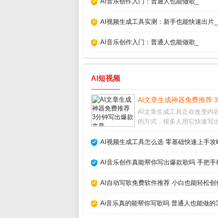
AI音乐创作入门：普通人也能做歌_
AI视频生成工具实测：新手也能快速出片_
AI音乐创作入门：普通人也能做歌_
AI短视频
AI文章生成神器免费推荐 
AI文章生成工具正在改变内
的方式，很多人用它快速写
量文案，但真的能完全替代
吗？我用了半年多，从最初
AI视频生成工具怎么选 零基础快速上手攻
到现在的依赖，发现关键是把
成助手而非主角。它能帮你
AI音乐创作真能帮你写出爆款歌吗 手把手
感枯竭，但最终成品
AI自动写歌免费软件推荐 小白也能轻松创
Ai音乐真的能帮你写歌吗 普通人也能做的