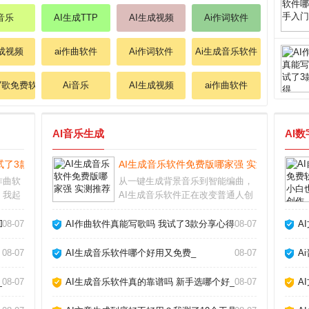
i音乐
AI生成TTP
AI生成视频
Ai作词软件
生成视频
ai作曲软件
Ai作词软件
Ai生成音乐软件
写歌免费软件
Ai音乐
AI生成视频
ai作曲软件
AI音乐生成
AI
试了3款分享心得_
AI生成音乐软件免费版哪家强 实测推荐_
作曲软
从一键生成背景音乐到智能编曲，
，我起
AI生成音乐软件正在改变普通人创
试了几
作音乐的方式。无论你是短视频创
速生成
作者、游戏开发者还是音乐爱好
工具_
08-07
AI作曲软件真能写歌吗 我试了3款分享心得_
08-07
A
过乐理
者，这些工具都能帮你快速产出免
体验和
版税的原创配乐。但面对市面上层
08-07
AI生成音乐软件哪个好用又免费_
08-07
A
出不穷的软件，怎么选
_
08-07
AI生成音乐软件真的靠谱吗 新手选哪个好_
08-07
A