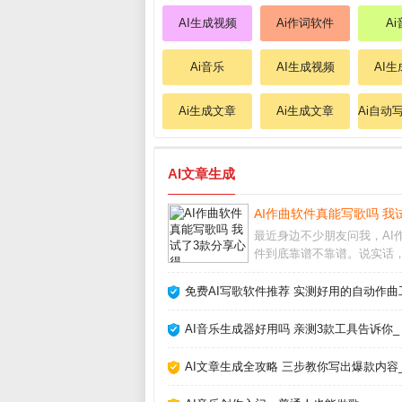
AI生成视频
Ai作词软件
A
Ai音乐
AI生成视频
AI
Ai生成文章
Ai生成文章
Ai自动
AI文章生成
AI作曲软件真能写歌吗 我
最近身边不少朋友问我，AI
件到底靠谱不靠谱。说实话
初也半信半疑，但亲自上手
款之后，发现它们确实能快
免费AI写歌软件推荐 实测好用的自动作曲
旋律和伴奏，尤其适合没学
的新手。今天就把我的真实
AI音乐生成器好用吗 亲测3款工具告诉你_
挑选方法分享给大家
AI文章生成全攻略 三步教你写出爆款内容