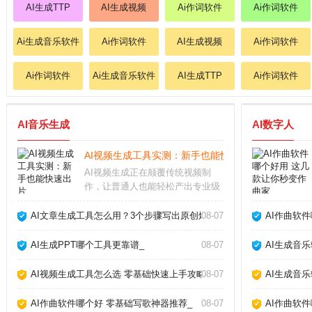
AI生成TTP
AI生成视频
Ai作词软件
Ai作词软件
Ai生成音乐软件
Ai作词软件
AI生成视频
Ai作词软件
Ai作词软件
Ai生成音乐软件
AI生成TTP
Ai作词软件
AI音乐生成
AI数字人
AI视频生成工具实测：新手也能快速出片_
AI视频生成正在颠覆传统视频制
作，让普通人也能轻松产出专业级
短片。过去需要团队协作的剪辑、
特效、配音，如今只需输入文字描
AI文章生成工具怎么用？3个步骤写出原创爆款_
08-07
AI作曲软
述，AI就能自动生成流畅画面。本
文结合近期热门工具实测，帮你避
AI生成PPT哪个工具更靠谱_
08-07
AI生成音
开常见坑点。AI视
AI视频生成工具怎么选 零基础快速上手攻略_
08-07
AI生成音
AI作曲软件哪个好 零基础写歌神器推荐_
08-07
AI作曲软