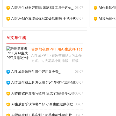
AI音乐生成器好用吗 亲测3款工具告诉你_
08-07
AI作曲软
AI音乐创作真能帮你写出爆款歌吗 手把手教你玩转AI作歌_
08-07
AI音乐创
AI文章生成
告别熬夜做PPT 用AI生成PPT只需3分钟_
AI生成PPT正在改变职场人的工作
方式。过去花几小时排版、找模
板、调颜色，如今借助智能工具，
只需输入主题或上传文档，就能自
AI生成音乐软件哪个好用又免费_
08-07
动生成结构清晰、设计专业的演示
文稿。这项技术不仅节省时间，更
AI文章生成工具怎么用？3个步骤写出原创爆款_
08-07
让内容表达变得高效
AI作曲软件真能写歌吗 我试了3款分享心得_
08-07
AI生成音乐软件哪个好 小白也能做原创歌_
08-07
AI视频生成工具实测：新手也能快速出片_
08-07