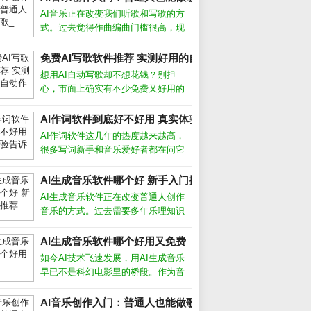
AI音乐正在改变我们听歌和写歌的方
式。过去觉得作曲编曲门槛很高，现
在借助人工智能工具，即使不懂乐理
也能快速生成完整的伴奏甚至人声。
免费AI写歌软件推荐 实测好用的自动作曲工具_
这不仅是技术突破，更让音乐创作变
想用AI自动写歌却不想花钱？别担
得人人可尝试。AI音乐怎么制作市面
心，市面上确实有不少免费又好用的
上主
工具。从旋律生成到歌词匹配，这些
软件能帮你快速完成一首完整的歌
AI作词软件到底好不好用 真实体验告诉你答案_
曲。下面我结合亲身测试，聊聊哪些
AI作词软件这几年的热度越来越高，
真正值得下载。哪些AI写歌软件真正
很多写词新手和音乐爱好者都在问它
免费首先
到底能不能派上用场。从我的实际体
验来看，它确实能帮我们快速生成歌
AI生成音乐软件哪个好 新手入门推荐_
词框架，但要想写出真正打动人心的
AI生成音乐软件正在改变普通人创作
句子，还得靠人工打磨。AI作词软件
音乐的方式。过去需要多年乐理知识
怎么
才能写歌，现在用手机或电脑就能生
成完整曲目。这些工具降低了门槛，
AI生成音乐软件哪个好用又免费_
但也带来选择难题：功能多不多、效
如今AI技术飞速发展，用AI生成音乐
果好不好、要不要付费？AI生成音乐
早已不是科幻电影里的桥段。作为音
软件
乐制作人，我试用了市面上十几款AI
生成音乐软件，发现它们确实能帮我
AI音乐创作入门：普通人也能做歌_