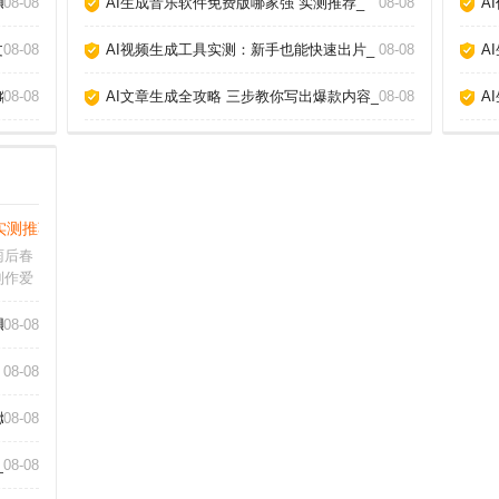
具告诉你真相_
08-08
AI生成音乐软件免费版哪家强 实测推荐_
08-08
A
章_
08-08
AI视频生成工具实测：新手也能快速出片_
08-08
A
略_
08-08
AI文章生成全攻略 三步教你写出爆款内容_
08-08
A
实测推荐_
雨后春
制作爱
都试了
单旋律
具告诉你真相_
08-08
业编曲
惊叹。
08-08
爆款_
08-08
_
08-08