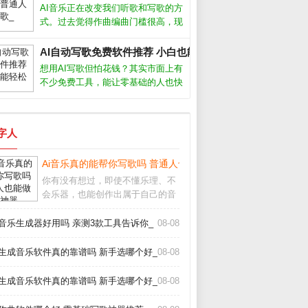
们快速产出背景音乐、片头配乐甚至
AI音乐正在改变我们听歌和写歌的方
完整歌曲，但不同软件在易用性、音
式。过去觉得作曲编曲门槛很高，现
质
在借助人工智能工具，即使不懂乐理
也能快速生成完整的伴奏甚至人声。
AI自动写歌免费软件推荐 小白也能轻松创作_
这不仅是技术突破，更让音乐创作变
想用AI写歌但怕花钱？其实市面上有
得人人可尝试。AI音乐怎么制作市面
不少免费工具，能让零基础的人也快
上主
速生成原创旋律。今天我就从实际使
用体验出发，聊聊几款真正好用的AI
自动写歌免费软件，帮你绕过那些华
数字人
而不实的坑。免费AI写歌软件哪个好
用
告诉你真相_
Ai音乐真的能帮你写歌吗 普通人也能做的3个神器_
你有没有想过，即使不懂乐理、不
会乐器，也能创作出属于自己的音
乐？如今，Ai音乐工具正在让这一
切变成现实。从自动生成旋律到智
I音乐生成器好用吗 亲测3款工具告诉你_
08-08
能编曲，甚至模拟人声演唱，Ai音
乐正在降低创作门槛，让每个人都
I生成音乐软件真的靠谱吗 新手选哪个好_
08-08
能成为“音乐人”
I生成音乐软件真的靠谱吗 新手选哪个好_
08-08