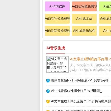
Ai作词软件
Ai自动写歌免费软件
Ai
Ai自动写歌免费软件
Ai生成文章
Ai生
Ai自动写歌免费软件
Ai生成音乐软件
Ai
AI音乐生成
AI文章生成到底好不好用
关于AI文章生成，很多人既
担心：它写的东西能看吗？
被平台判为作弊？经过半年
使用，我实测了市面上主流
告别熬夜做PPT 用AI生成PPT只需3分钟_
发现它并非万能，但用对方
能大幅提升写作效率。关键
AI生成音乐软件哪个好用 实测推荐_
解它的能力和局限，
AI文章生成工具怎么用？3个步骤写出原创