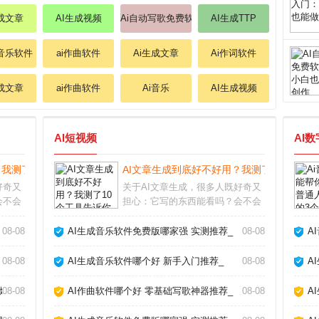
生成文章
AI生成视频
Ai自动写歌免费软件
AI生成TTP
成音乐软件
ai作曲软件
Ai生成文章
Ai作词软件
生成文章
ai作曲软件
Ai音乐
AI生成视频
AI短视频
AI
？我测了10个工具告诉你真相_
AI文章生成到底好不好用？我测了10个工具
好奇又
关于AI文章生成，很多人既好奇又
会不会
担心：它写的东西能看吗？会不会
多深度
被平台判为作弊？经过半年多深度
工具，
使用，我实测了市面上主流工具，
08-08
AI生成音乐软件免费版哪家强 实测推荐_
08-08
A
法确实
发现它并非万能，但用对方法确实
在于理
能大幅提升写作效率。关键在于理
08-08
AI生成音乐软件哪个好 新手入门推荐_
08-08
A
解它的能力和局限，
爆款_
08-08
AI作曲软件哪个好 零基础写歌神器推荐_
08-08
A