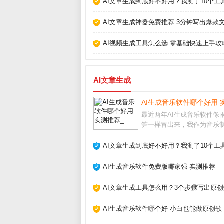
AI文章生成到底好不好用？我测了10个工
AI文章生成神器免费推荐 3分钟写出爆款文
AI视频生成工具怎么选 零基础快速上手攻
AI文章生成
AI生成音乐软件哪个好用 
最近两年AI生成音乐软件像
笋一样冒出来，我作为音乐
好者，把市面上主流的几款
个遍。说实话，从最初的简
AI文章生成到底好不好用？我测了10个工
生成，到现在能产出接近专
的完整作品，进步速度让人
AI生成音乐软件免费版哪家强 实测推荐_
今天就跟大家聊聊我
AI文章生成工具怎么用？3个步骤写出原创
AI生成音乐软件哪个好 小白也能做原创歌