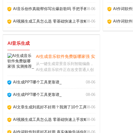
AI音乐创作真能帮你写出爆款歌吗 手把手教你玩转AI作歌_
08-06
AI作词软
AI视频生成工具怎么选 零基础快速上手攻略_
08-06
AI作词软
AI音乐生成
AI生成音乐软件免费版哪家强 实测推荐_
从一键生成背景音乐到智能编曲，
AI生成音乐软件正在改变普通人创
作音乐的方式。无论你是短视频创
作者、游戏开发者还是音乐爱好
AI生成PPT哪个工具更靠谱_
08-06
者，这些工具都能帮你快速产出免
版税的原创配乐。但面对市面上层
AI生成PPT哪个工具更靠谱_
08-06
出不穷的软件，怎么选
AI文章生成到底好不好用？我测了10个工具告诉你真相_
08-06
AI视频生成工具怎么选 零基础快速上手攻略_
08-06
AI作词软件到底好不好用 真实体验告诉你答案_
08-06