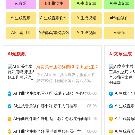
Ai音乐
ai作曲软件
Ai生成文章
Ai生成文章
AI生成视频
Ai生成音乐软件
AI生成视频
ai作曲软件
AI生成TTP
Ai自动写歌免费软件
AI生成视频
Ai音乐
AI短视频
AI文章生成
AI音乐生成器好用吗 亲测3款工具告诉你_
最近AI音乐工具大爆发，很多人都
好奇它们到底能不能帮普通人写
歌。作为一个试过十几款产品的音
乐爱好者，我发现现在的AI音乐生
AI作曲软件真能写歌吗 我试了3款分享心得_
08-06
AI生成PP
成器已经能产出相当完整的伴奏和
人声，但离完美还有距离。下面分
AI生成音乐软件哪个好 新手入门推荐_
08-06
AI生成音
享我的实测经验和避
AI作曲软件哪个好用 这几款让你秒变作曲家_
08-06
AI生成音
AI作曲软件哪个好 零基础写歌神器推荐_
08-06
AI生成音