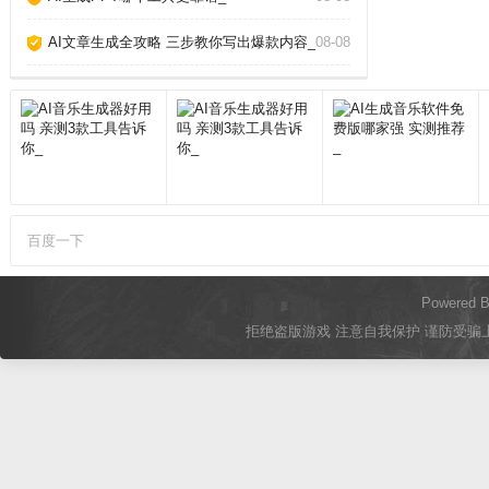
AI文章生成全攻略 三步教你写出爆款内容_
08-08
百度一下
Powered 
拒绝盗版游戏 注意自我保护 谨防受骗