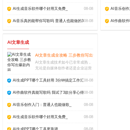
AI生成音乐软件哪个好用又免费_
08-08
AI音乐创
Ai音乐真的能帮你写歌吗 普通人也能做的3个神器_
08-08
AI作曲软
AI文章生成
AI文章生成全攻略 三步教你写出爆款内容_
AI文章生成技术如今已非常成熟，
无论是自媒体创作者还是企业运营
人员，都能借助它快速产出高质量
内容。但很多人只停留在“复制粘
AI生成PPT哪个工具好用 3分钟搞定工作汇报_
08-08
贴”层面，浪费了这个强大工具的真
正潜力。要想让AI写出符合需求、
AI作曲软件真能写歌吗 我试了3款分享心得_
08-08
有深度、能吸引
AI音乐创作入门：普通人也能做歌_
08-08
AI生成音乐软件哪个好用又免费_
08-08
AI生成PPT哪个工具更靠谱_
08-08