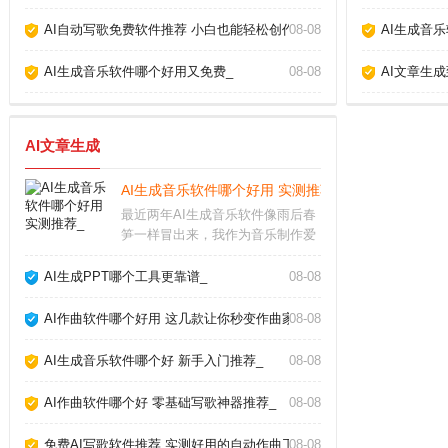
AI自动写歌免费软件推荐 小白也能轻松创作_
08-08
AI生成音
AI生成音乐软件哪个好用又免费_
08-08
AI文章生
AI文章生成
AI生成音乐软件哪个好用 实测推荐_
最近两年AI生成音乐软件像雨后春
笋一样冒出来，我作为音乐制作爱
好者，把市面上主流的几款都试了
个遍。说实话，从最初的简单旋律
AI生成PPT哪个工具更靠谱_
08-08
生成，到现在能产出接近专业编曲
的完整作品，进步速度让人惊叹。
AI作曲软件哪个好用 这几款让你秒变作曲家_
08-08
今天就跟大家聊聊我
AI生成音乐软件哪个好 新手入门推荐_
08-08
AI作曲软件哪个好 零基础写歌神器推荐_
08-08
免费AI写歌软件推荐 实测好用的自动作曲工具_
08-08