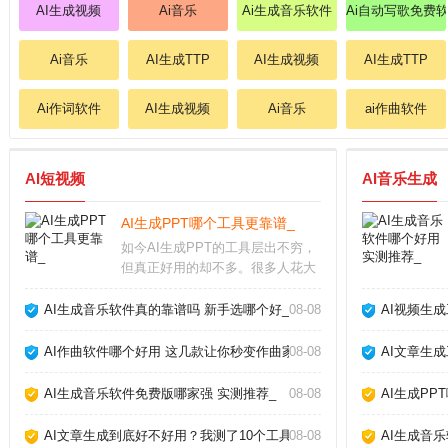
AI生成视频
Ai音乐
Ai生成音乐软件
Ai自动写歌免费
Ai音乐
AI生成TTP
AI生成视频
AI生成TTP
Ai作词软件
AI生成视频
Ai音乐
ai作曲软件
AI短视频
AI音乐生成
AI生成PPT哪个工具更靠谱_
如今AI生成PPT的工具层出不穷，
但真正好用的却不多。很多人花大
量时间找模板、调格式，其实不如
直接用AI一键生成。本文结合我使
AI生成音乐软件真的靠谱吗 新手选哪个好_
08-08
AI视频生
用多款工具的实测经验，帮你避开
那些“假智能”的坑，找到最适合自
AI作曲软件哪个好用 这几款让你秒变作曲家_
08-08
AI文章生
己的AI做P
AI生成音乐软件免费版哪家强 实测推荐_
08-08
AI生成PP
AI文章生成到底好不好用？我测了10个工具告诉你真相_
08-08
AI生成音