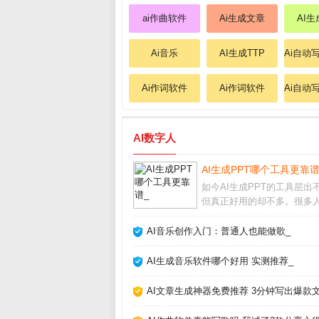
ai作曲软件
Ai生成文章
AI
Ai音乐
AI生成TTP
Ai自动
Ai作词软件
Ai作词软件
Ai自动
AI数字人
AI生成PPT哪个工具更靠谱
如今AI生成PPT的工具层出
但真正好用的却不多。很多
量时间找模板、调格式，其
直接用AI一键生成。本文结
AI音乐创作入门：普通人也能做歌_
用多款工具的实测经验，帮
那些“假智能”的坑，找到最
AI生成音乐软件哪个好用 实测推荐_
己的AI做P
AI文章生成神器免费推荐 3分钟写出爆款文