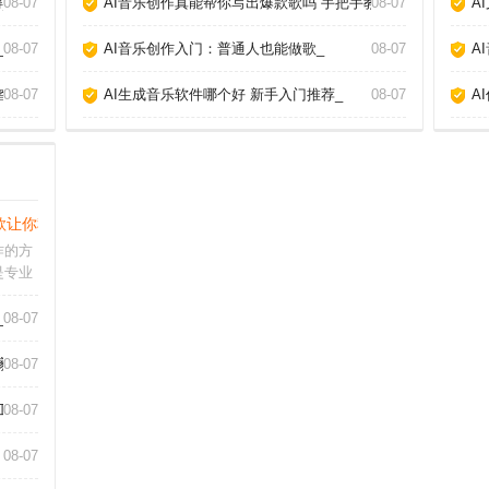
_
08-07
AI音乐创作真能帮你写出爆款歌吗 手把手教你玩转AI作歌_
08-07
A
_
08-07
AI音乐创作入门：普通人也能做歌_
08-07
A
答案_
08-07
AI生成音乐软件哪个好 新手入门推荐_
08-07
A
款让你秒变作曲家_
作的方
是专业
成旋
作为音
_
08-07
，下面
I作曲
家_
08-07
工具_
08-07
08-07