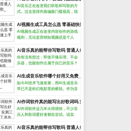
AI音乐正在改变我们听歌和写歌的方
式。过去觉得作曲编曲门槛很高，现
在借助人工智能工具，即使不懂乐理
也能快速生成完整的伴奏甚至人声。
AI视频生成工具怎么选 零基础快速上手攻略_
这不仅是技术突破，更让音乐创作变
AI视频生成正在改变内容创作的游戏
得人人可尝试。AI音乐怎么制作市面
规则，无论是营销短视频还是个人
_
上主
Vlog，都能在几分钟内自动生成高质
量画面。作为长期使用各类AI工具的
Ai音乐真的能帮你写歌吗 普通人也能做的3个神器_
创作者，我发现选对工具和方法，效
你有没有想过，即使不懂乐理、不会
率能提升十倍以上。AI视频生成靠谱
乐器，也能创作出属于自己的音乐？
如今，Ai音乐工具正在让这一切变成
现实。从自动生成旋律到智能编曲，
AI生成音乐软件哪个好用又免费_
甚至模拟人声演唱，Ai音乐正在降低
如今AI技术飞速发展，用AI生成音乐
创作门槛，让每个人都能成为“音乐
早已不是科幻电影里的桥段。作为音
人”
乐制作人，我试用了市面上十几款AI
生成音乐软件，发现它们确实能帮我
AI作词软件真的能写出好歌词吗 实测三款热门工具告诉你答
们快速产出背景音乐、片头配乐甚至
AI作词软件这几年火得很快，不少音
完整歌曲，但不同软件在易用性、音
乐人和歌词爱好者都在尝试。说实
质
话，我最初也抱着怀疑态度，毕竟歌
词讲究情感和意境，机器能懂吗？但
Ai音乐真的能帮你写歌吗 普通人也能做的3个神器_