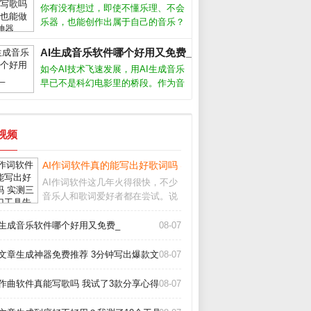
用了十几款工具后，我发现它们确实
你有没有想过，即使不懂乐理、不会
能提供灵感，甚至写出令人惊艳的句
乐器，也能创作出属于自己的音乐？
子。今天
如今，Ai音乐工具正在让这一切变成
现实。从自动生成旋律到智能编曲，
AI生成音乐软件哪个好用又免费_
甚至模拟人声演唱，Ai音乐正在降低
如今AI技术飞速发展，用AI生成音乐
创作门槛，让每个人都能成为“音乐
早已不是科幻电影里的桥段。作为音
人”
乐制作人，我试用了市面上十几款AI
生成音乐软件，发现它们确实能帮我
们快速产出背景音乐、片头配乐甚至
短视频
完整歌曲，但不同软件在易用性、音
质
_
AI作词软件真的能写出好歌词吗 实测三款热门工具告诉你答案
AI作词软件这几年火得很快，不少
音乐人和歌词爱好者都在尝试。说
实话，我最初也抱着怀疑态度，毕
竟歌词讲究情感和意境，机器能懂
I生成音乐软件哪个好用又免费_
08-07
吗？但用了十几款工具后，我发现
它们确实能提供灵感，甚至写出令
I文章生成神器免费推荐 3分钟写出爆款文章_
08-07
人惊艳的句子。今天
I作曲软件真能写歌吗 我试了3款分享心得_
08-07