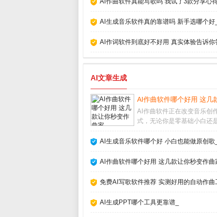
AI作曲软件真能写歌吗 我试了3款分享心得
AI生成音乐软件真的靠谱吗 新手选哪个好
AI作词软件到底好不好用 真实体验告诉你
AI文章生成
AI作曲软件哪个好用 这几
AI作曲软件正在改变音乐创
式，无论你是零基础小白还
制作人，都能借助它快速生
律、和弦甚至完整编曲。我
AI生成音乐软件哪个好 小白也能做原创歌
乐制作人，亲测了多款工具
分享最实用的经验和推荐。A
AI作曲软件哪个好用 这几款让你秒变作曲
软件真的能创作出好
免费AI写歌软件推荐 实测好用的自动作曲
AI生成PPT哪个工具更靠谱_