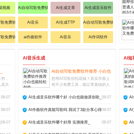
生成视频
Ai自动写歌免费软件
Ai生成文章
Ai生成音乐软件
写歌免费软件
Ai音乐
AI生成TTP
Ai自动写歌免费软件
写歌免费软件
ai作曲软件
Ai音乐
Ai作词软件
AI音乐生成
AI
_
AI自动写歌免费软件推荐 小白也能轻松创作
不穷，
想用AI写歌但怕花钱？其实市面上
人花大
有不少免费工具，能让零基础的人
实不如
也快速生成原创旋律。今天我就从
合我使
实际使用体验出发，聊聊几款真正
08-07
AI生成音乐软件哪个好 小白也能做原创歌_
08-07
A
你避开
好用的AI自动写歌免费软件，帮你
适合自
绕过那些华而不实的坑。免费AI写
08-07
AI作曲软件真能写歌吗 我试了3款分享心得_
08-07
A
歌软件哪个好用
章_
08-07
AI生成音乐软件哪个好用 实测推荐_
08-07
A