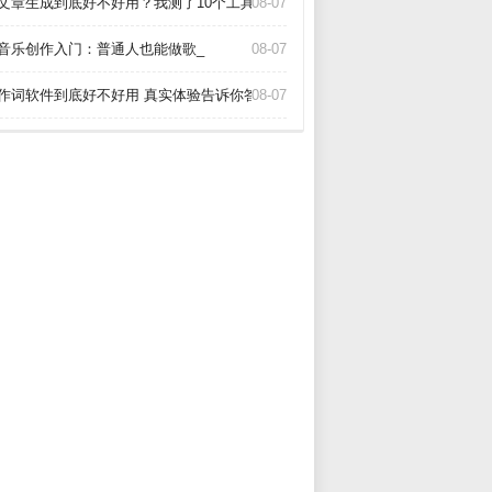
I文章生成到底好不好用？我测了10个工具告诉你真相_
08-07
I音乐创作入门：普通人也能做歌_
08-07
I作词软件到底好不好用 真实体验告诉你答案_
08-07