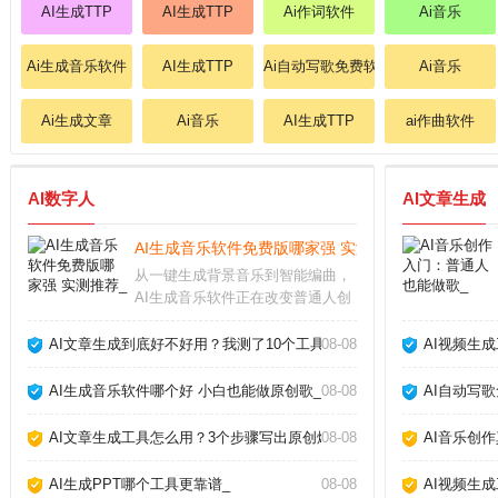
AI生成TTP
AI生成TTP
Ai作词软件
Ai音乐
Ai生成音乐软件
AI生成TTP
Ai自动写歌免费软件
Ai音乐
Ai生成文章
Ai音乐
AI生成TTP
ai作曲软件
AI数字人
AI文章生成
AI生成音乐软件免费版哪家强 实测推荐_
从一键生成背景音乐到智能编曲，
AI生成音乐软件正在改变普通人创
作音乐的方式。无论你是短视频创
作者、游戏开发者还是音乐爱好
AI文章生成到底好不好用？我测了10个工具告诉你真相_
08-08
AI视频生
者，这些工具都能帮你快速产出免
版税的原创配乐。但面对市面上层
AI生成音乐软件哪个好 小白也能做原创歌_
08-08
AI自动写
出不穷的软件，怎么选
AI文章生成工具怎么用？3个步骤写出原创爆款_
08-08
AI音乐创
AI生成PPT哪个工具更靠谱_
08-08
AI视频生