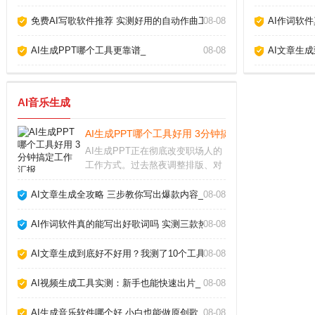
免费AI写歌软件推荐 实测好用的自动作曲工具_
08-08
AI作词软
AI生成PPT哪个工具更靠谱_
08-08
AI文章生
AI音乐生成
AI生成PPT哪个工具好用 3分钟搞定工作汇报_
AI生成PPT正在彻底改变职场人的
工作方式。过去熬夜调整排版、对
齐图形的痛苦，如今借助智能工具
几分钟就能完成。从实际体验来
AI文章生成全攻略 三步教你写出爆款内容_
08-08
看，这类工具并非简单套模板，而
是根据文字内容自动生成逻辑清
AI作词软件真的能写出好歌词吗 实测三款热门工具告诉你答案_
08-08
晰、设计专业的幻灯片
AI文章生成到底好不好用？我测了10个工具告诉你真相_
08-08
AI视频生成工具实测：新手也能快速出片_
08-08
AI生成音乐软件哪个好 小白也能做原创歌_
08-08