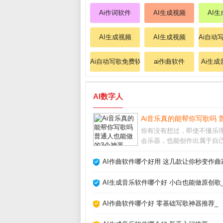
Ai作词软件
AI生成视频
AI生
AI生成视频
AI生成视频
Ai自动
Ai自动写歌免费软件
ai作曲软件
Ai生
AI数字人
Ai音乐真的能帮你写歌吗 
你有没有想过，即使不懂乐
会乐器，也能创作出属于自
乐？如今，Ai音乐工具正在
切变成现实。从自动生成旋
AI作曲软件哪个好用 这几款让你秒变作曲
能编曲，甚至模拟人声演唱，
乐正在降低创作门槛，让每
AI生成音乐软件哪个好 小白也能做原创歌
能成为“音乐人”
AI作曲软件哪个好 零基础写歌神器推荐_