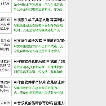
如今AI技术飞速发展，用AI生成音乐
早已不是科幻电影里的桥段。作为音
乐制作人，我试用了市面上十几款AI
生成音乐软件，发现它们确实能帮我
AI视频生成工具怎么选 零基础快速上手攻略_
_
们快速产出背景音乐、片头配乐甚至
AI视频生成正在改变内容创作的游戏
完整歌曲，但不同软件在易用性、音
规则，无论是营销短视频还是个人
质
Vlog，都能在几分钟内自动生成高质
量画面。作为长期使用各类AI工具的
AI文章生成全攻略 三步教你写出爆款内容_
创作者，我发现选对工具和方法，效
AI文章生成技术如今已非常成熟，无
率能提升十倍以上。AI视频生成靠谱
论是自媒体创作者还是企业运营人
员，都能借助它快速产出高质量内
容。但很多人只停留在“复制粘贴”层
AI作曲软件真能写歌吗 我试了3款分享心得_
面，浪费了这个强大工具的真正潜
最近身边不少朋友问我，AI作曲软件
力。要想让AI写出符合需求、有深
到底靠谱不靠谱。说实话，我起初也
度、能吸引
半信半疑，但亲自上手试了几款之
后，发现它们确实能快速生成旋律和
AI作曲软件哪个好用 这几款让你秒变作曲家_
伴奏，尤其适合没学过乐理的新手。
AI作曲软件正在改变音乐创作的方
今天就把我的真实体验和挑选方法分
式，无论你是零基础小白还是专业制
享给大家
作人，都能借助它快速生成旋律、和
弦甚至完整编曲。我作为音乐制作
Ai音乐真的能帮你写歌吗 普通人也能做的3个神器_