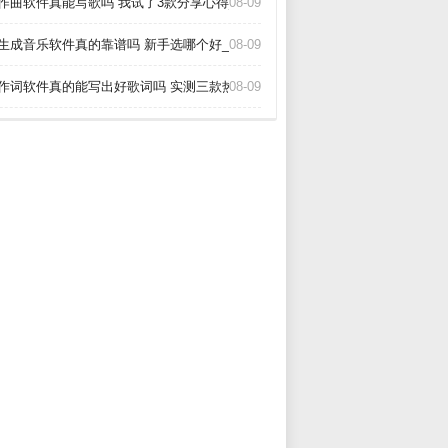
I作曲软件真能写歌吗 我试了3款分享心得_
08-09
I生成音乐软件真的靠谱吗 新手选哪个好_
08-09
I作词软件真的能写出好歌词吗 实测三款热门工具告诉你答案_
08-09