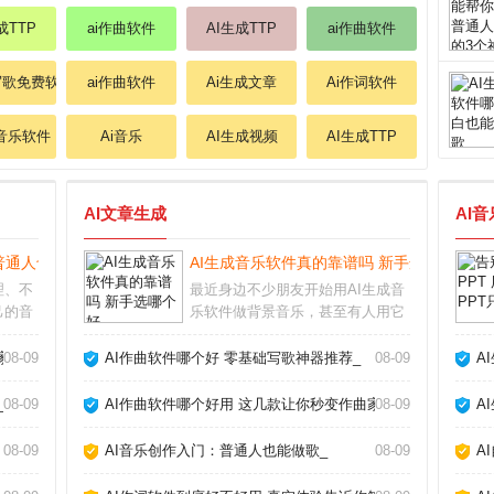
成TTP
ai作曲软件
AI生成TTP
ai作曲软件
写歌免费软件
ai作曲软件
Ai生成文章
Ai作词软件
成音乐软件
Ai音乐
AI生成视频
AI生成TTP
AI文章生成
AI
普通人也能做的3个神器_
AI生成音乐软件真的靠谱吗 新手选哪个好_
理、不
最近身边不少朋友开始用AI生成音
己的音
乐软件做背景音乐，甚至有人用它
让这一
创作完整歌曲。作为音乐爱好者，
律到智
我试用了十几款主流工具后发现，
家_
08-09
AI作曲软件哪个好 零基础写歌神器推荐_
08-09
A
Ai音
选对软件确实能大幅提升效率，但
个人都
盲目跟风也可能踩坑。AI生成音乐
_
08-09
AI作曲软件哪个好用 这几款让你秒变作曲家_
08-09
A
软件怎么选市面上
08-09
AI音乐创作入门：普通人也能做歌_
08-09
A