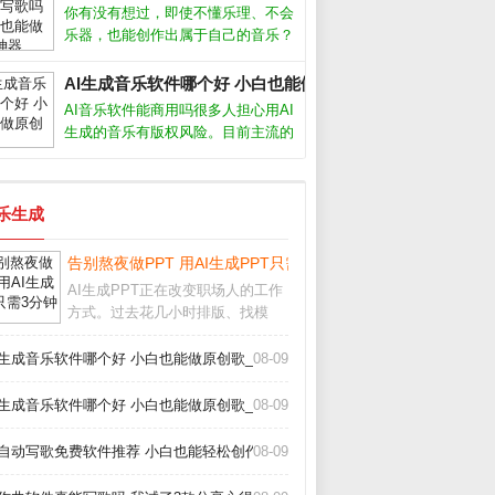
人，亲测了多款工具，下面分享最实
你有没有想过，即使不懂乐理、不会
用的经验和推荐。AI作曲软件真的能
乐器，也能创作出属于自己的音乐？
创作出好
如今，Ai音乐工具正在让这一切变成
现实。从自动生成旋律到智能编曲，
AI生成音乐软件哪个好 小白也能做原创歌_
甚至模拟人声演唱，Ai音乐正在降低
AI音乐软件能商用吗很多人担心用AI
创作门槛，让每个人都能成为“音乐
生成的音乐有版权风险。目前主流的
人”
AI生成音乐软件，比如Suno、
Udio，都允许付费用户将生成的音乐
用于商业用途，但免费版通常只能个
音乐生成
人使用。不同平台的具体条款差异很
告别熬夜做PPT 用AI生成PPT只需3分钟_
AI生成PPT正在改变职场人的工作
方式。过去花几小时排版、找模
板、调颜色，如今借助智能工具，
只需输入主题或上传文档，就能自
I生成音乐软件哪个好 小白也能做原创歌_
08-09
动生成结构清晰、设计专业的演示
文稿。这项技术不仅节省时间，更
I生成音乐软件哪个好 小白也能做原创歌_
08-09
让内容表达变得高效
I自动写歌免费软件推荐 小白也能轻松创作_
08-09