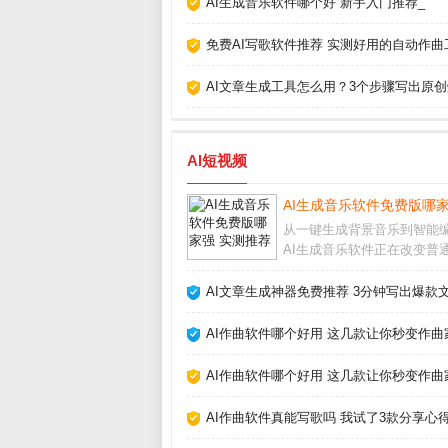
AI生成音乐软件哪个好 新手入门推荐_
免费AI写歌软件推荐 实测好用的自动作曲
AI文章生成工具怎么用？3个步骤写出原创
AI短视频
AI生成音乐软件免费版哪家
从一键生成背景音乐到智能
AI生成音乐软件正在改变普
作音乐的方式。无论你是短
作者、游戏开发者还是音乐
AI文章生成神器免费推荐 3分钟写出爆款文
者，这些工具都能帮你快速
版税的原创配乐。但面对市
AI作曲软件哪个好用 这几款让你秒变作曲
出不穷的软件，怎么选
AI作曲软件哪个好用 这几款让你秒变作曲
AI作曲软件真能写歌吗 我试了3款分享心得