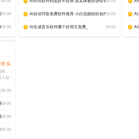
08-09
AI作词软件到底好不好用 真实体验告诉你答案_
08-09
A
工具_
08-09
AI自动写歌免费软件推荐 小白也能轻松创作_
08-09
A
爆款_
08-09
AI生成音乐软件哪个好用又免费_
08-09
A
强 实测推荐_
编曲，
通人创
视频创
爱好
章_
08-09
产出免
面上层
家_
08-09
家_
08-09
_
08-09