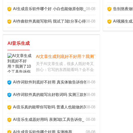
AI生成音乐软件哪个好 小白也能做原创歌_
08-08
告别熬夜做P
AI作曲软件真能写歌吗 我试了3款分享心得_
08-08
AI视频生
AI音乐生成
AI文章生成到底好不好用？我测了10个工具告诉你真
关于AI文章生成，很多人既好奇又
担心：它写的东西能看吗？会不会
被平台判为作弊？经过半年多深度
使用，我实测了市面上主流工具，
AI作词软件到底好不好用 真实体验告诉你答案_
08-08
发现它并非万能，但用对方法确实
能大幅提升写作效率。关键在于理
AI作词软件真的能写出好歌词吗 实测三款热门工具告诉你答案_
08-08
解它的能力和局限，
Ai音乐真的能帮你写歌吗 普通人也能做的3个神器_
08-08
AI音乐生成器好用吗 亲测3款工具告诉你_
08-08
AI生成音乐软件哪个好用 实测推荐_
08-08