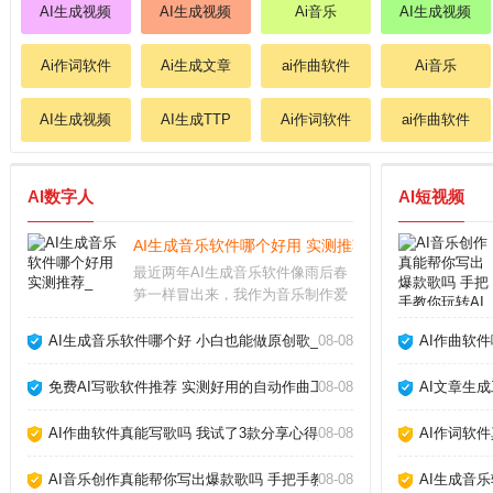
AI生成视频
AI生成视频
Ai音乐
AI生成视频
Ai作词软件
Ai生成文章
ai作曲软件
Ai音乐
AI生成视频
AI生成TTP
Ai作词软件
ai作曲软件
AI数字人
AI短视频
AI生成音乐软件哪个好用 实测推荐_
最近两年AI生成音乐软件像雨后春
笋一样冒出来，我作为音乐制作爱
好者，把市面上主流的几款都试了
个遍。说实话，从最初的简单旋律
AI生成音乐软件哪个好 小白也能做原创歌_
08-08
AI作曲软
生成，到现在能产出接近专业编曲
的完整作品，进步速度让人惊叹。
免费AI写歌软件推荐 实测好用的自动作曲工具_
08-08
AI文章生
今天就跟大家聊聊我
AI作曲软件真能写歌吗 我试了3款分享心得_
08-08
AI作词软
AI音乐创作真能帮你写出爆款歌吗 手把手教你玩转AI作歌_
08-08
AI生成音