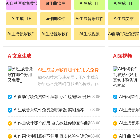
Ai自动写歌免费软件
ai作曲软件
AI生成TTP
AI生成TTP
AI生成TTP
ai作曲软件
Ai生成音乐软件
Ai生成文章
Ai生成音乐软件
Ai生成音乐软件
AI生成视频
Ai自动写歌免费
AI文章生成
AI短视频
AI生成音乐软件哪个好用又免费_
如今AI技术飞速发展，用AI生成音
乐早已不是科幻电影里的桥段。作
为音乐制作人，我试用了市面上十
几款AI生成音乐软件，发现它们确
AI自动写歌免费软件推荐 小白也能轻松创作_
08-06
AI作词软
实能帮我们快速产出背景音乐、片
头配乐甚至完整歌曲，但不同软件
AI生成音乐软件免费版哪家强 实测推荐_
08-06
AI生成音
在易用性、音质
AI作曲软件哪个好用 这几款让你秒变作曲家_
08-06
AI生成音
AI作词软件到底好不好用 真实体验告诉你答案_
08-06
AI作曲软