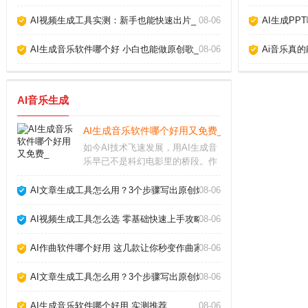
AI视频生成工具实测：新手也能快速出片_
08-06
AI生成PP
AI生成音乐软件哪个好 小白也能做原创歌_
08-06
Ai音乐真
AI音乐生成
AI生成音乐软件哪个好用又免费_
如今AI技术飞速发展，用AI生成音
乐早已不是科幻电影里的桥段。作
为音乐制作人，我试用了市面上十
几款AI生成音乐软件，发现它们确
AI文章生成工具怎么用？3个步骤写出原创爆款_
08-06
实能帮我们快速产出背景音乐、片
头配乐甚至完整歌曲，但不同软件
AI视频生成工具怎么选 零基础快速上手攻略_
08-06
在易用性、音质
AI作曲软件哪个好用 这几款让你秒变作曲家_
08-06
AI文章生成工具怎么用？3个步骤写出原创爆款_
08-06
AI生成音乐软件哪个好用 实测推荐_
08-06