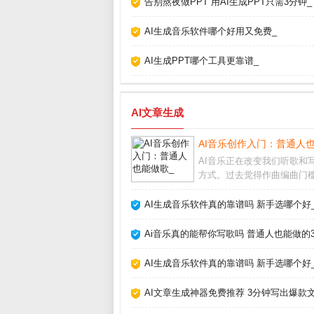
告别熬夜做PPT 用AI生成PPT只需3分钟_
AI生成音乐软件哪个好用又免费_
AI生成PPT哪个工具更靠谱_
AI文章生成
AI音乐创作入门：普通人
AI音乐正在改变我们听歌和
方式。过去觉得作曲编曲门
高，现在借助人工智能工具
不懂乐理也能快速生成完整
AI生成音乐软件真的靠谱吗 新手选哪个好
甚至人声。这不仅是技术突
让音乐创作变得人人可尝试。
Ai音乐真的能帮你写歌吗 普通人也能做的
乐怎么制作市面上主
AI生成音乐软件真的靠谱吗 新手选哪个好
AI文章生成神器免费推荐 3分钟写出爆款文