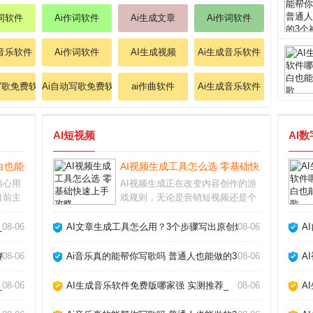
作词软件
Ai作词软件
Ai生成文章
Ai作词软件
成音乐软件
Ai作词软件
AI生成视频
Ai生成音乐软件
写歌免费软件
Ai自动写歌免费软件
ai作曲软件
Ai生成音乐软件
AI短视频
AI
白也能做原创歌_
AI视频生成工具怎么选 零基础快速上手攻略
担心用
AI视频生成正在改变内容创作的游
目前主
戏规则，无论是营销短视频还是个
uno、
人Vlog，都能在几分钟内自动生成
成的音
高质量画面。作为长期使用各类AI
_
08-06
AI文章生成工具怎么用？3个步骤写出原创爆款_
08-06
A
通常只
工具的创作者，我发现选对工具和
体条款
方法，效率能提升十倍以上。AI视
教你玩转AI作歌_
08-06
Ai音乐真的能帮你写歌吗 普通人也能做的3个神器_
08-06
A
频生成靠谱
_
08-06
AI生成音乐软件免费版哪家强 实测推荐_
08-06
A