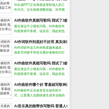
AI生成PPT正在彻底改变职场人的工
作方式。过去熬夜调整排版、对齐图
形的痛苦，如今借助智能工具几分钟
就能完成。从实际体验来看，这类工
AI作曲软件真能写歌吗 我试了3款分享心得_
具并非简单套模板，而是根据文字内
最近身边不少朋友问我，AI作曲软件
容自动生成逻辑清晰、设计专业的幻
到底靠谱不靠谱。说实话，我起初也
灯片
半信半疑，但亲自上手试了几款之
后，发现它们确实能快速生成旋律和
AI作词软件到底好不好用 真实体验告诉你答案_
伴奏，尤其适合没学过乐理的新手。
AI作词软件这几年的热度越来越高，
今天就把我的真实体验和挑选方法分
很多写词新手和音乐爱好者都在问它
享给大家
到底能不能派上用场。从我的实际体
验来看，它确实能帮我们快速生成歌
AI作曲软件真能写歌吗 我试了3款分享心得_
词框架，但要想写出真正打动人心的
最近身边不少朋友问我，AI作曲软件
句子，还得靠人工打磨。AI作词软件
到底靠谱不靠谱。说实话，我起初也
怎么
半信半疑，但亲自上手试了几款之
后，发现它们确实能快速生成旋律和
AI作曲软件哪个好 零基础写歌神器推荐_
伴奏，尤其适合没学过乐理的新手。
AI作曲软件正在改变音乐创作的方
今天就把我的真实体验和挑选方法分
式，让普通人也能快速生成专业级的
享给大家
旋律和伴奏。无论你是音乐小白还是
资深制作人，这类工具都能帮你突破
Ai音乐真的能帮你写歌吗 普通人也能做的3个神器_