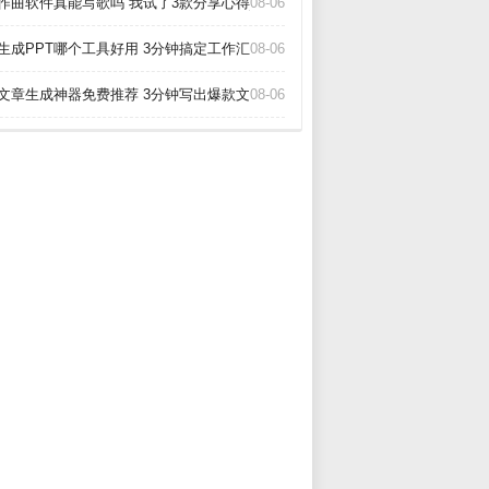
I作曲软件真能写歌吗 我试了3款分享心得_
08-06
I生成PPT哪个工具好用 3分钟搞定工作汇报_
08-06
I文章生成神器免费推荐 3分钟写出爆款文章_
08-06