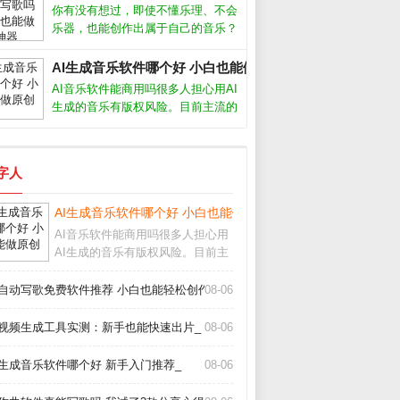
灵感瓶颈。AI作曲软件怎么用大多数
你有没有想过，即使不懂乐理、不会
AI作曲软件操作非常简单，只需选择
乐器，也能创作出属于自己的音乐？
风格
如今，Ai音乐工具正在让这一切变成
现实。从自动生成旋律到智能编曲，
AI生成音乐软件哪个好 小白也能做原创歌_
甚至模拟人声演唱，Ai音乐正在降低
AI音乐软件能商用吗很多人担心用AI
创作门槛，让每个人都能成为“音乐
生成的音乐有版权风险。目前主流的
人”
AI生成音乐软件，比如Suno、
Udio，都允许付费用户将生成的音乐
用于商业用途，但免费版通常只能个
数字人
人使用。不同平台的具体条款差异很
_
AI生成音乐软件哪个好 小白也能做原创歌_
AI音乐软件能商用吗很多人担心用
AI生成的音乐有版权风险。目前主
流的AI生成音乐软件，比如Suno、
Udio，都允许付费用户将生成的音
I自动写歌免费软件推荐 小白也能轻松创作_
08-06
乐用于商业用途，但免费版通常只
能个人使用。不同平台的具体条款
I视频生成工具实测：新手也能快速出片_
08-06
差异很
I生成音乐软件哪个好 新手入门推荐_
08-06