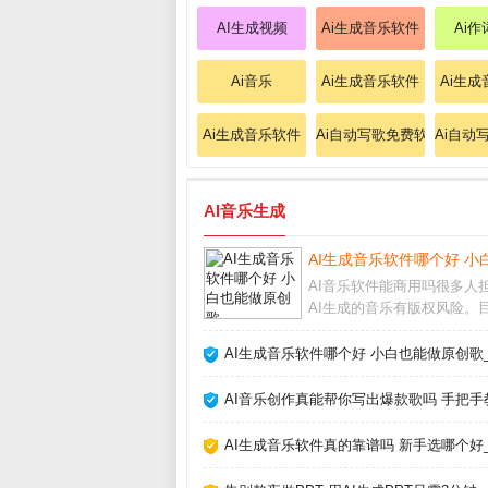
AI生成视频
Ai生成音乐软件
Ai
Ai音乐
Ai生成音乐软件
Ai生
Ai生成音乐软件
Ai自动写歌免费软件
Ai自动
AI音乐生成
AI生成音乐软件哪个好 小
AI音乐软件能商用吗很多人
AI生成的音乐有版权风险。
流的AI生成音乐软件，比如S
Udio，都允许付费用户将生
AI生成音乐软件哪个好 小白也能做原创歌
乐用于商业用途，但免费版
能个人使用。不同平台的具
AI音乐创作真能帮你写出爆款歌吗 手把手
差异很
AI生成音乐软件真的靠谱吗 新手选哪个好