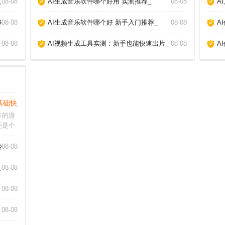
章_
08-08
AI生成音乐软件哪个好用 实测推荐_
08-08
A
3个神器_
08-08
AI生成音乐软件哪个好 新手入门推荐_
08-08
A
_
08-08
AI视频生成工具实测：新手也能快速出片_
08-08
A
基础快速上手攻略_
作的游
还是个
动生成
类AI
热门工具告诉你答案_
08-08
工具和
AI视
章_
08-08
08-08
08-08