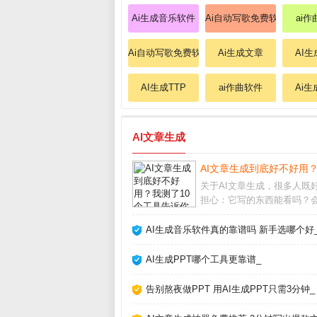
Ai生成音乐软件
Ai自动写歌免费软件
ai
Ai自动写歌免费软件
Ai生成文章
AI
AI生成TTP
ai作曲软件
Ai
AI文章生成
AI文章生成到底好不好用
关于AI文章生成，很多人既
担心：它写的东西能看吗？
被平台判为作弊？经过半年
使用，我实测了市面上主流
AI生成音乐软件真的靠谱吗 新手选哪个好
发现它并非万能，但用对方
能大幅提升写作效率。关键
AI生成PPT哪个工具更靠谱_
解它的能力和局限，
告别熬夜做PPT 用AI生成PPT只需3分钟_