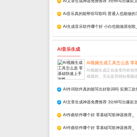
AI文章生成神器免费推荐 3分钟写出爆款文
Ai音乐真的能帮你写歌吗 普通人也能做的
AI生成音乐软件哪个好 小白也能做原创歌
AI音乐生成
AI视频生成工具怎么选 零
AI视频生成正在改变内容创
戏规则，无论是营销短视频
人Vlog，都能在几分钟内自
高质量画面。作为长期使用各
AI作词软件真的能写出好歌词吗 实测三款
工具的创作者，我发现选对
方法，效率能提升十倍以上。
AI文章生成神器免费推荐 3分钟写出爆款文
频生成靠谱
AI作曲软件哪个好 零基础写歌神器推荐_
AI作曲软件哪个好 零基础写歌神器推荐_