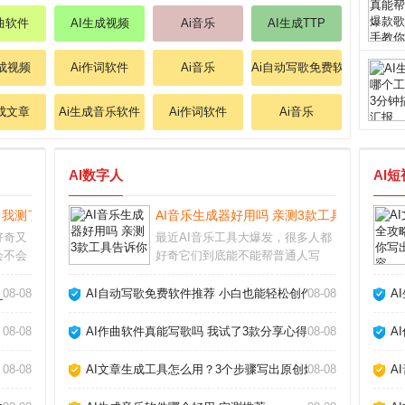
作曲软件
AI生成视频
Ai音乐
AI生成TTP
生成视频
Ai作词软件
Ai音乐
Ai自动写歌免费软件
生成文章
Ai生成音乐软件
Ai作词软件
Ai音乐
AI数字人
AI
？我测了10个工具告诉你真相_
AI音乐生成器好用吗 亲测3款工具告诉你_
好奇又
最近AI音乐工具大爆发，很多人都
会不会
好奇它们到底能不能帮普通人写
多深度
歌。作为一个试过十几款产品的音
工具，
乐爱好者，我发现现在的AI音乐生
_
08-08
AI自动写歌免费软件推荐 小白也能轻松创作_
08-08
A
法确实
成器已经能产出相当完整的伴奏和
在于理
人声，但离完美还有距离。下面分
08-08
AI作曲软件真能写歌吗 我试了3款分享心得_
08-08
A
享我的实测经验和避
08-08
AI文章生成工具怎么用？3个步骤写出原创爆款_
08-08
A