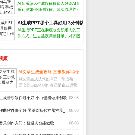
面，浪费了这个强大工具的真正潜
AI音乐怎么生成旋律很多人好奇AI音
力。要想让AI写出符合需求、有深
乐到底如何创作旋律。其实原理并不
度、能吸引
复杂，AI通过学习海量现成歌曲的节
奏、和弦走向和音高变化，逐渐掌握
AI生成PPT哪个工具好用 3分钟搞定工作汇报_
了人类音乐的基本规律。你只需输入
AI生成PPT正在彻底改变职场人的工
风格关键词，比如“忧伤的钢琴曲”或
作方式。过去熬夜调整排版、对齐图
形的痛苦，如今借助智能工具几分钟
就能完成。从实际体验来看，这类工
具并非简单套模板，而是根据文字内
短视频
容自动生成逻辑清晰、设计专业的幻
灯片
AI文章生成全攻略 三步教你写出爆款内容_
AI文章生成技术如今已非常成熟，
无论是自媒体创作者还是企业运营
人员，都能借助它快速产出高质量
内容。但很多人只停留在“复制粘
I生成音乐软件哪个好 小白也能做原创歌_
08-08
贴”层面，浪费了这个强大工具的真
正潜力。要想让AI写出符合需求、
I作曲软件哪个好 零基础写歌神器推荐_
08-08
有深度、能吸引
I音乐创作入门：普通人也能做歌_
08-08