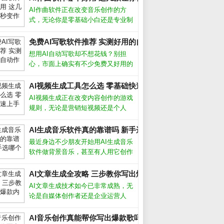
AI作曲软件正在改变音乐创作的方
式，无论你是零基础小白还是专业制
作人，都能借助它快速生成旋律、和
弦甚至完整编曲。我作为音乐制作
免费AI写歌软件推荐 实测好用的自动作曲工具_
人，亲测了多款工具，下面分享最实
想用AI自动写歌却不想花钱？别担
用的经验和推荐。AI作曲软件真的能
心，市面上确实有不少免费又好用的
创作出好
工具。从旋律生成到歌词匹配，这些
软件能帮你快速完成一首完整的歌
AI视频生成工具怎么选 零基础快速上手攻略_
曲。下面我结合亲身测试，聊聊哪些
AI视频生成正在改变内容创作的游戏
真正值得下载。哪些AI写歌软件真正
规则，无论是营销短视频还是个人
免费首先
Vlog，都能在几分钟内自动生成高质
量画面。作为长期使用各类AI工具的
AI生成音乐软件真的靠谱吗 新手选哪个好_
_
创作者，我发现选对工具和方法，效
最近身边不少朋友开始用AI生成音乐
率能提升十倍以上。AI视频生成靠谱
软件做背景音乐，甚至有人用它创作
完整歌曲。作为音乐爱好者，我试用
了十几款主流工具后发现，选对软件
AI文章生成全攻略 三步教你写出爆款内容_
确实能大幅提升效率，但盲目跟风也
AI文章生成技术如今已非常成熟，无
可能踩坑。AI生成音乐软件怎么选市
论是自媒体创作者还是企业运营人
面上
员，都能借助它快速产出高质量内
容。但很多人只停留在“复制粘贴”层
AI音乐创作真能帮你写出爆款歌吗 手把手教你玩转AI作歌_