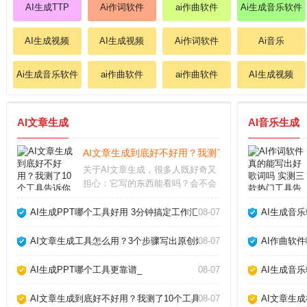
AI生成TTP
Ai作词软件
ai作曲软件
Ai生成音乐软件
AI生成视频
AI生成视频
Ai作词软件
Ai音乐
Ai生成音乐软件
ai作曲软件
ai作曲软件
AI生成视频
AI文章生成
AI音乐生成
AI文章生成到底好不好用？我测了10个工具告诉你真
关于AI文章生成，很多人既好奇又
担心：它写的东西能看吗？会不会
被平台判为作弊？经过半年多深度
使用，我实测了市面上主流工具，
AI生成PPT哪个工具好用 3分钟搞定工作汇报_
08-07
AI生成音
发现它并非万能，但用对方法确实
能大幅提升写作效率。关键在于理
AI文章生成工具怎么用？3个步骤写出原创爆款_
08-07
AI作曲软
解它的能力和局限，
AI生成PPT哪个工具更靠谱_
08-07
AI生成音
AI文章生成到底好不好用？我测了10个工具告诉你真相_
08-07
AI文章生