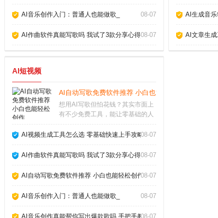
AI音乐创作入门：普通人也能做歌_
08-07
AI生成音
AI作曲软件真能写歌吗 我试了3款分享心得_
08-07
AI文章生
AI短视频
AI自动写歌免费软件推荐 小白也能轻松创作_
想用AI写歌但怕花钱？其实市面上
有不少免费工具，能让零基础的人
也快速生成原创旋律。今天我就从
实际使用体验出发，聊聊几款真正
AI视频生成工具怎么选 零基础快速上手攻略_
08-07
好用的AI自动写歌免费软件，帮你
绕过那些华而不实的坑。免费AI写
AI作曲软件真能写歌吗 我试了3款分享心得_
08-07
歌软件哪个好用
AI自动写歌免费软件推荐 小白也能轻松创作_
08-07
AI音乐创作入门：普通人也能做歌_
08-07
AI音乐创作真能帮你写出爆款歌吗 手把手教你玩转AI作歌_
08-07