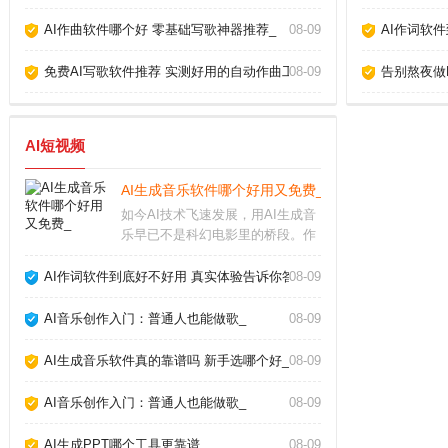
AI作曲软件哪个好 零基础写歌神器推荐_
08-09
AI作词软
免费AI写歌软件推荐 实测好用的自动作曲工具_
08-09
告别熬夜做P
AI短视频
AI生成音乐软件哪个好用又免费_
如今AI技术飞速发展，用AI生成音
乐早已不是科幻电影里的桥段。作
为音乐制作人，我试用了市面上十
几款AI生成音乐软件，发现它们确
AI作词软件到底好不好用 真实体验告诉你答案_
08-09
实能帮我们快速产出背景音乐、片
头配乐甚至完整歌曲，但不同软件
AI音乐创作入门：普通人也能做歌_
08-09
在易用性、音质
AI生成音乐软件真的靠谱吗 新手选哪个好_
08-09
AI音乐创作入门：普通人也能做歌_
08-09
AI生成PPT哪个工具更靠谱_
08-09