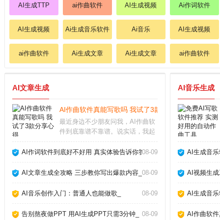
AI生成TTP
ai作曲软件
AI生成视频
Ai作词软件
AI生成视频
Ai生成音乐软件
Ai音乐
AI生成视频
ai作曲软件
Ai生成文章
Ai生成文章
ai作曲软件
AI文章生成
AI音乐生成
AI作曲软件真能写歌吗 我试了3款分享心得_
最近身边不少朋友问我，AI作曲软
件到底靠谱不靠谱。说实话，我起
初也半信半疑，但亲自上手试了几
款之后，发现它们确实能快速生成
AI作词软件到底好不好用 真实体验告诉你答案_
08-09
AI生成音
旋律和伴奏，尤其适合没学过乐理
的新手。今天就把我的真实体验和
AI文章生成全攻略 三步教你写出爆款内容_
08-09
AI视频生
挑选方法分享给大家
AI音乐创作入门：普通人也能做歌_
08-09
AI生成音
告别熬夜做PPT 用AI生成PPT只需3分钟_
08-09
AI作曲软