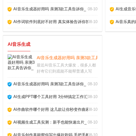
AI音乐生成器好用吗 亲测3款工具告诉你_
08-10
AI生成音
AI作词软件到底好不好用 真实体验告诉你答案_
08-10
Ai音乐真
AI音乐生成
AI音乐生成器好用吗 亲测3款工具告诉你_
最近AI音乐工具大爆发，很多人都
好奇它们到底能不能帮普通人写
歌。作为一个试过十几款产品的音
乐爱好者，我发现现在的AI音乐生
AI音乐生成器好用吗 亲测3款工具告诉你_
08-10
成器已经能产出相当完整的伴奏和
人声，但离完美还有距离。下面分
AI生成PPT哪个工具好用 3分钟搞定工作汇报_
08-10
享我的实测经验和避
AI作曲软件哪个好用 这几款让你秒变作曲家_
08-10
AI视频生成工具实测：新手也能快速出片_
08-10
AI音乐创作真能帮你写出爆款歌吗 手把手教你玩转AI作歌_
08-10