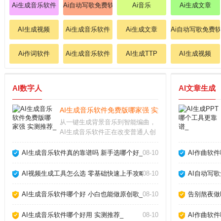
Ai生成音乐软件
Ai自动写歌免费软件
Ai音乐
Ai生成文章
AI生成视频
Ai生成音乐软件
Ai生成文章
Ai自动写歌免费
Ai作词软件
Ai生成音乐软件
AI生成TTP
AI生成视频
AI数字人
AI文章生成
AI生成音乐软件免费版哪家强 实测推荐_
从一键生成背景音乐到智能编曲，
AI生成音乐软件正在改变普通人创
作音乐的方式。无论你是短视频创
作者、游戏开发者还是音乐爱好
AI生成音乐软件真的靠谱吗 新手选哪个好_
08-10
AI作曲软
者，这些工具都能帮你快速产出免
版税的原创配乐。但面对市面上层
AI视频生成工具怎么选 零基础快速上手攻略_
08-10
AI自动写
出不穷的软件，怎么选
AI生成音乐软件哪个好 小白也能做原创歌_
08-10
告别熬夜做P
AI生成音乐软件哪个好用 实测推荐_
08-10
AI作曲软