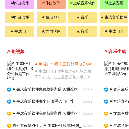
ai作曲软件
ai作曲软件
Ai生成音乐软件
AI生成视频
ai作曲软件
AI生成TTP
Ai音乐
Ai生成音乐软件
AI生成TTP
Ai作词软件
Ai音乐
AI生成TTP
AI短视频
AI音乐生成
AI生成PPT哪个工具好用 3分钟搞定工作汇报_
AI生成PPT正在彻底改变职场人的
工作方式。过去熬夜调整排版、对
齐图形的痛苦，如今借助智能工具
几分钟就能完成。从实际体验来
AI生成音乐软件免费版哪家强 实测推荐_
08-07
AI音乐生
看，这类工具并非简单套模板，而
是根据文字内容自动生成逻辑清
AI生成音乐软件哪个好 新手入门推荐_
08-07
Ai音乐真
晰、设计专业的幻灯片
AI生成音乐软件免费版哪家强 实测推荐_
08-07
AI文章生
告别熬夜做PPT 用AI生成PPT只需3分钟_
08-07
AI生成音