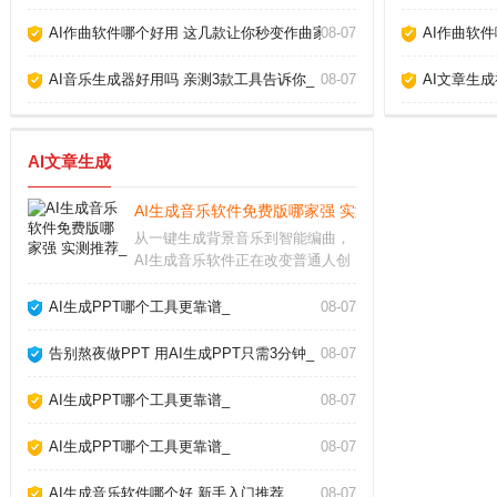
AI作曲软件哪个好用 这几款让你秒变作曲家_
08-07
AI作曲软
AI音乐生成器好用吗 亲测3款工具告诉你_
08-07
AI文章生
AI文章生成
AI生成音乐软件免费版哪家强 实测推荐_
从一键生成背景音乐到智能编曲，
AI生成音乐软件正在改变普通人创
作音乐的方式。无论你是短视频创
作者、游戏开发者还是音乐爱好
AI生成PPT哪个工具更靠谱_
08-07
者，这些工具都能帮你快速产出免
版税的原创配乐。但面对市面上层
告别熬夜做PPT 用AI生成PPT只需3分钟_
08-07
出不穷的软件，怎么选
AI生成PPT哪个工具更靠谱_
08-07
AI生成PPT哪个工具更靠谱_
08-07
AI生成音乐软件哪个好 新手入门推荐_
08-07