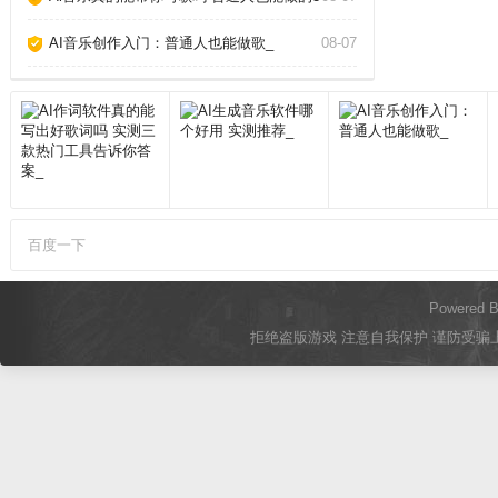
AI音乐创作入门：普通人也能做歌_
08-07
百度一下
Powered 
拒绝盗版游戏 注意自我保护 谨防受骗