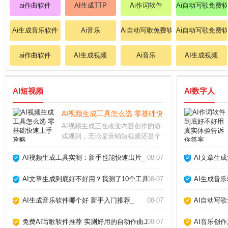
ai作曲软件
AI生成TTP
Ai作词软件
Ai自动写歌免费
Ai生成音乐软件
Ai音乐
Ai自动写歌免费软件
Ai自动写歌免费
ai作曲软件
AI生成视频
Ai音乐
AI生成视频
AI短视频
AI数字人
AI视频生成工具怎么选 零基础快速上手攻略_
AI视频生成正在改变内容创作的游
戏规则，无论是营销短视频还是个
人Vlog，都能在几分钟内自动生成
高质量画面。作为长期使用各类AI
AI视频生成工具实测：新手也能快速出片_
08-07
AI文章生
工具的创作者，我发现选对工具和
方法，效率能提升十倍以上。AI视
AI文章生成到底好不好用？我测了10个工具告诉你真相_
08-07
AI生成音
频生成靠谱
AI生成音乐软件哪个好 新手入门推荐_
08-07
AI自动写
免费AI写歌软件推荐 实测好用的自动作曲工具_
08-07
AI音乐创